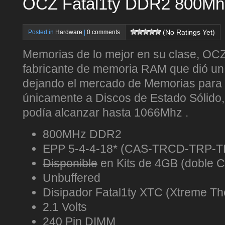
OCZ Fatal1ty DDR2 800Mh
(No Ratings Yet)
Posted in
Hardware
|
0 comments
Memorias de lo mejor en su clase, OCZ
fabricante de memoria RAM que dió un
dejando el mercado de Memorias para
únicamente a Discos de Estado Sólido,
podía alcanzar hasta 1066Mhz .
800MHz DDR2
EPP 5-4-4-18* (CAS-TRCD-TRP-
Disponible
en Kits de 4GB (doble C
Unbuffered
Disipador Fatal1ty XTC (Xtreme Th
2.1 Volts
240 Pin DIMM