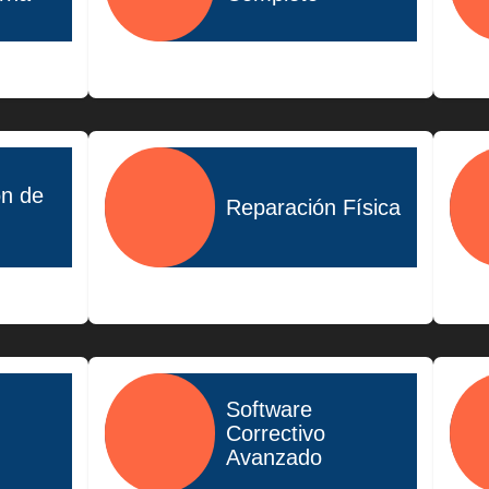
$1,400.00
ón de
Reparación Física
$1,500.00
Software
Correctivo
Avanzado