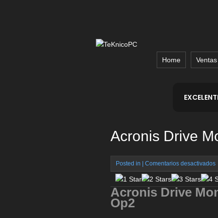
Home
Ventas
EXCELENT
Acronis Drive M
Posted in |
Comentarios desactivados
A
D
Acronis Drive Mon
M
Op2