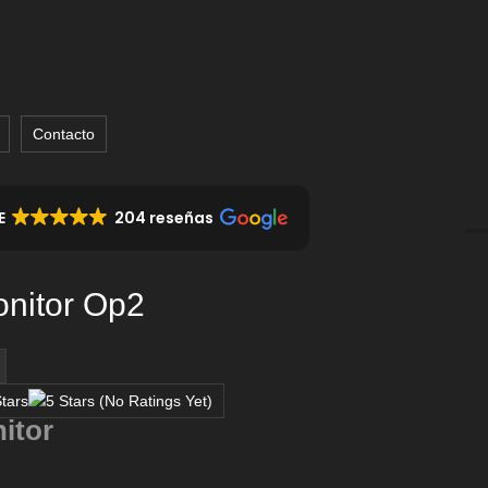
Contacto
E
204 reseñas
onitor Op2
en
cronis
(No Ratings Yet)
rive
itor
onitor
Op2